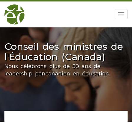
accueil
Togg
navig
Conseil des ministres de
l'Éducation (Canada)
Nous célébrons plus de 50 ans de
leadership pancanadien en éducation