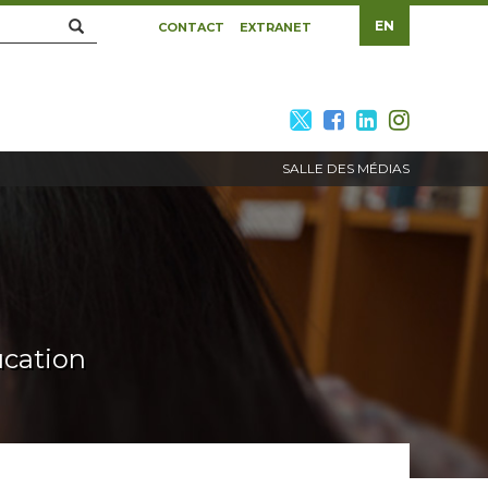
Rechercher
EN
CONTACT
EXTRANET
twitter
facebook
linkedin
insta
SALLE DES MÉDIAS
ucation